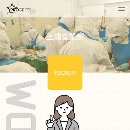
土
浦
営
業
所
RECRUIT